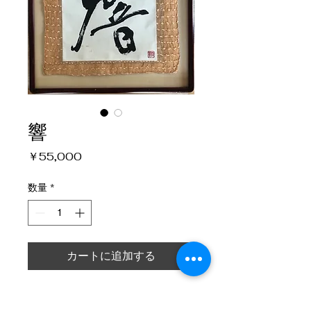
響
価
￥55,000
格
数量
*
カートに追加する
響き