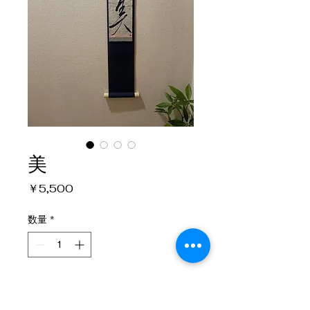
美
価
￥5,500
格
数量
*
カートに追加する