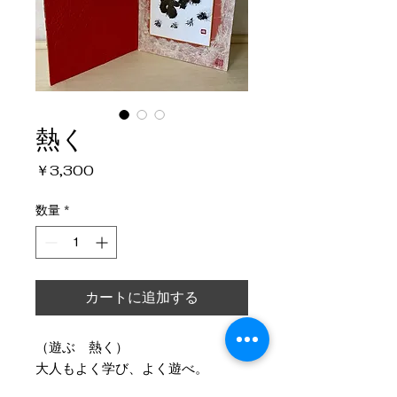
熱く
価
￥3,300
格
数量
*
カートに追加する
（遊ぶ 熱く）
大人もよく学び、よく遊べ。
人生は大いなる暇つぶしかもしれな