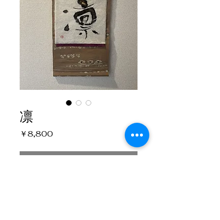
凛
価
￥8,800
格
在庫なし
帯を使って作った掛け軸です。
凛 背筋がシャンとする気分になり
ます。