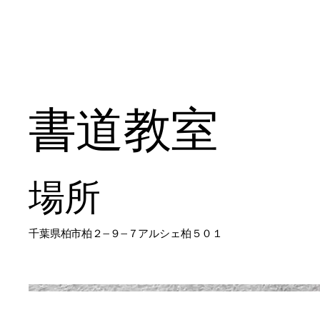
​まきゆめアート書
書道教室
場所
千葉県柏市柏２−９−７アルシェ柏５０１